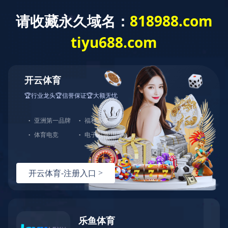
人力资源
联系我们
语言切换
资讯
NEWS