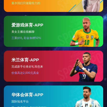
榜样的力量 | 两优一先风采录2
机床集团党委理论学习中心组召开集中学习（扩大）会议
“三送”进基层 惠工筑和谐——机床集团开展采购合同执行法律风险与合规实务培训
情暖酷暑一线｜蒋敬旗到机床集团慰问指导
双过半 | 逆势提质创佳绩 聚力奋进启新程——世玛德公司2026年上半年经营发展实现稳中有进
战高温、送清凉、保生产！ ——机床集团多维举措守护一线职工安康