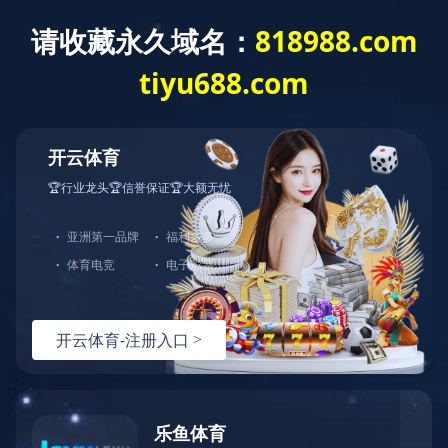
人力资源
联系我们
语言切换
产品1
PRODUCTS