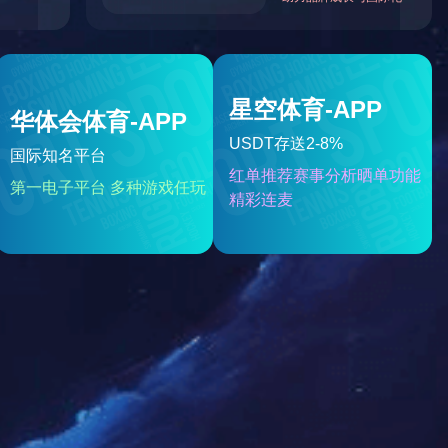
机床集团党委举办树立和践行正确政绩观学习教育读书班
查看详情
业务咨询