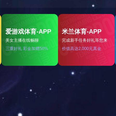
“4·15”全民国家安全教育日丨国家安全部党委书记、部长陈一新：提升护航高质量发展的国家安全能力
查看详情