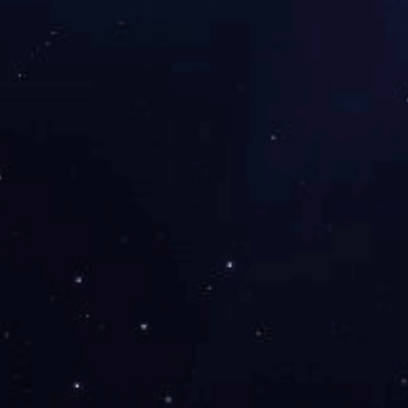
您好！欢迎您来到重庆机床集团官方网站，若您有任何垂询请
使用以下方式联系我们，谢谢！
地址：重庆市南岸区江溪路6号
邮编：401336
电话：023-62555280 / 62555290 / 62555414
传真：023-62551452 / 62551293
Email：scyxb@chmti.com
微信公众平台
官方手机版