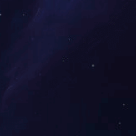
机床集团党委理论学习中心组召开集中学习会议
查看详情
1
2
关于
产品
资讯