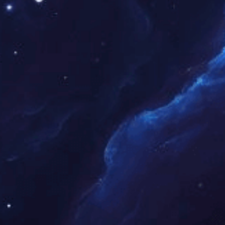
机床集团党委理论学习中心组召开集中学习会议
查看详情