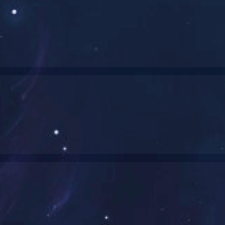
党建
聚焦
员工风采
党建