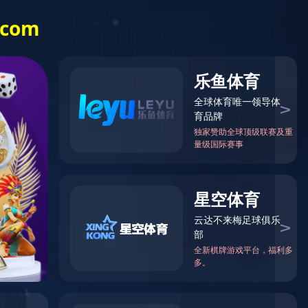
人力资源
联系我们
语言切换
资讯
服务
上一个
下一个