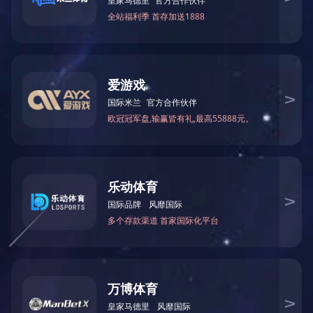
自主研发的YS7232精密高效磨齿机、YD3126-CD滚
齿铣棱复合机床，经过重庆市经信委推荐、工信部层
层筛选，作为机床行业唯一代表成功入选此次成就
展，向全国乃至世界展示了重庆机床在高端装备制造
领域的卓越实力和突出贡献。 这两款产品是重庆机床
集团研发的面向新能源汽车领域的核心齿轮加工装
备，在加工精度、效率、稳定性、可靠性及工艺融合
方面具有独特优势。YS7232精密高效磨齿机凭借高精
度磨削工艺，可为新能源汽车齿轮提供自主可控的高
端磨齿装备；YD3126-CD滚齿铣棱复合机床实现了滚
齿和铣棱工艺复合化，大幅提升新能源汽车齿轮加工
精度和效率，实现了新能源汽车齿轮领域同类装备的
进口替代。
上一个：
下一个：
磐联分公司召开专题会议贯彻机电
凝聚行业共识，共推齿轮机床产业
集团调研精神
高质量发展