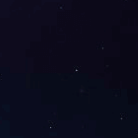
ZL 2009 1 02500884.5 A thermal error differential screw compensation device and its application method
ZL 2009 1 0250885.XCompensation method for thermal deformation error of NC Hobbing Machine
服务
联系