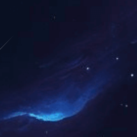
国家智能制造专项
国家绿色制造系统集成项目
战略性国际科技创新合作重点专项