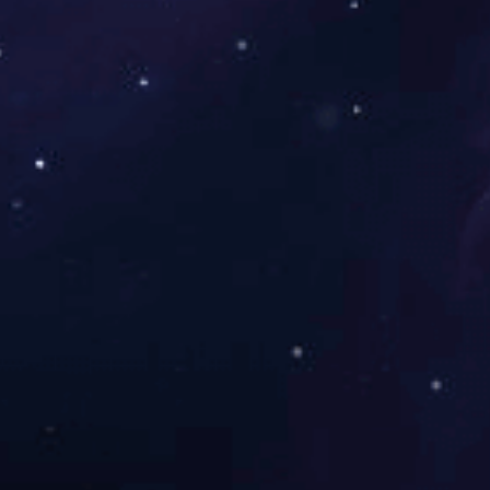
ZL 2011 1 0444102.9A locking fine adjustment device for small sliding seat of tool holder
ZL 2011 1 0443857.7A feeding device for upper and lower materials of machine tool