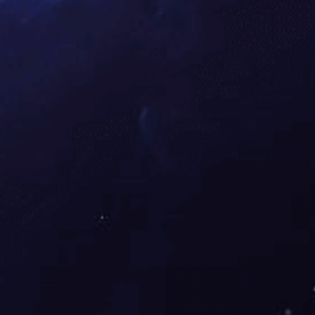
化试验验证系统研究及建设
计平台建设与集成示范
加工关机技术与成套装备研制