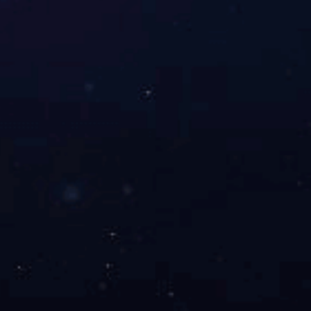
企业简介
齿轮加工机床
公司新闻
发展历程
绿色制造装备
行业动态
组织架构
智能制造
媒体聚焦
战略规划
车床及加工中心
员工风采
研发实力
复杂刀具
党建
荣誉奖励
精密螺杆