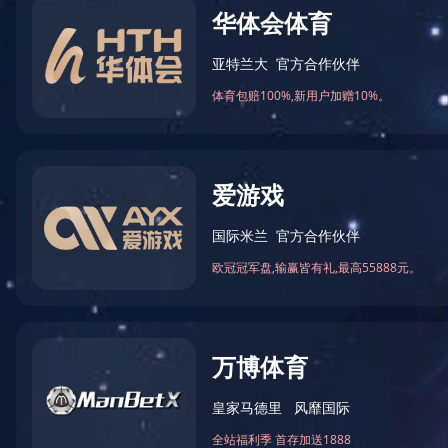
九州体育·（中国）官方网站-九州体育-九州（中国）
/
关于
/
企业简介
发展历程
组织