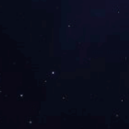
您好！欢迎您来到重庆机床集团官方网站，若您有任何垂询请
使用以下方式联系我们，谢谢！
地址：重庆市南岸区江溪路6号
邮编：401336
电话：023-62555280 / 62555290 / 62555414
传真：023-62551452 / 62551293
Email：scyxb@chmti.com
微信公众平台
官方手机版