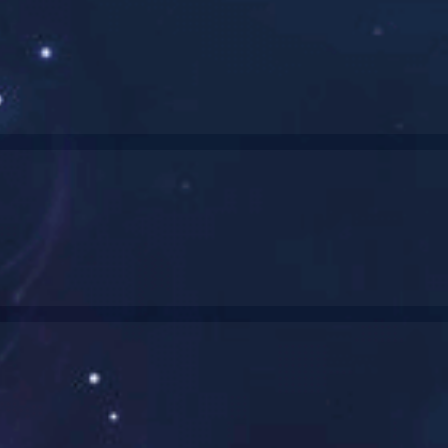
研发实力
/
研发实力
架构
战略规划
研发实力