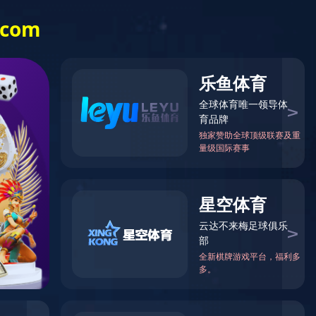
人力资源
联系我们
语言切换
资讯
服务
上一个
下一个