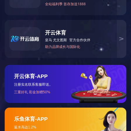
机床集团党委开展“环境改善显担当，厂区焕新庆华诞”主题活动
为热烈庆祝建厂85周年，营造喜庆祥和的厂庆氛围，公司党委开展“环境改善显担当，厂区焕新庆华诞”主题活动，以“党建+5S管理”为载体，充分发挥基层党组织在环境管理中的示范引领作用，持续提升基层精益管理能力，全面展现厂区整洁、文明、绿色的良好形象。
查看详情