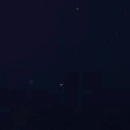
机床集团党委部署开展深入贯彻中央八项规定精神学习教育工作
查看详情