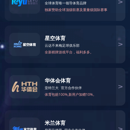
全部分类
>
机床集团党委开展“环境改善显担当，厂区焕新庆华诞”主题活动
为热烈庆祝建厂85周年，营造喜庆祥和的厂庆氛围，公司党委开展“环境改善显担当，厂区焕新庆华诞”主题活动，以“党建+5S管理”为载体，充分发挥基层党组织在环境管理中的示范引领作用，持续提升基层精益管理能力，全面展现厂区整洁、文明、绿色的良好形象。
查看详情