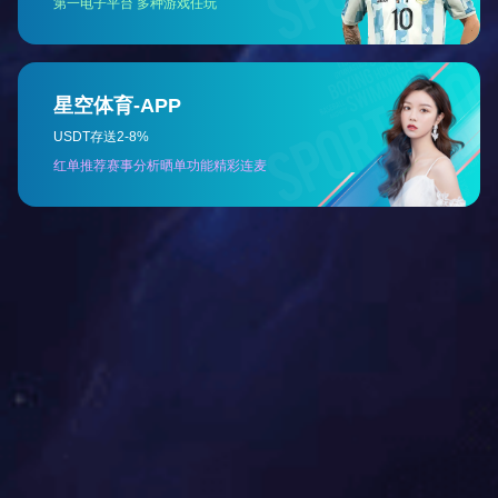
邀您相约CIMT2025
查看详情